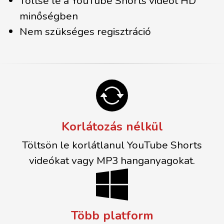
Töltse le a YouTube Shorts videót HD
minőségben
Nem szükséges regisztráció
Korlátozás nélkül
Töltsön le korlátlanul YouTube Shorts
videókat vagy MP3 hanganyagokat.
Több platform