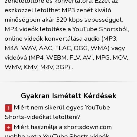
zeneletöltőre és konvertálóra. Ezzel az
eszközzel letölthet MP3 zenét kiváló
minőségben akár 320 kbps sebességgel,
MP4 videók letöltése a YouTube Shortsból,
online videók konvertálása audio (MP3,
M4A, WAV, AAC, FLAC, OGG, WMA) vagy
videóvá (MP4, WEBM, FLV, AVI, MPG, MOV,
WMV, KMV, M4V, 3GP) .
Gyakran Ismételt Kérdések
Miért nem sikerül egyes YouTube
Shorts-videókat letölteni?
Miért használja a shortsdown.com
webhelyet a YouTube Shorts videók