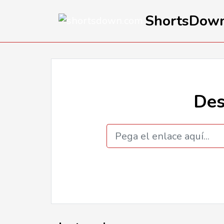
ShortsDow
Des